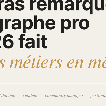
uras remarqu
raphe pro
6 fait
rs métiers en 
édacteur
vendeur
community manager
gestion
·
·
·