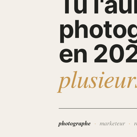
Tu l'a
photog
en 202
plusieu
photographe
marketeur
r
·
·