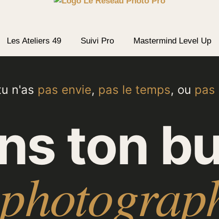
Les Ateliers 49
Suivi Pro
Mastermind Level Up
tu n'as
pas envie
,
pas le temps
, ou
pas 
ns ton b
 photograp