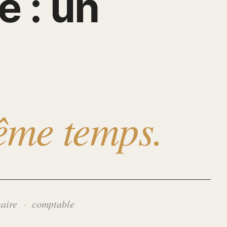
é : un
même temps.
naire
comptable
·