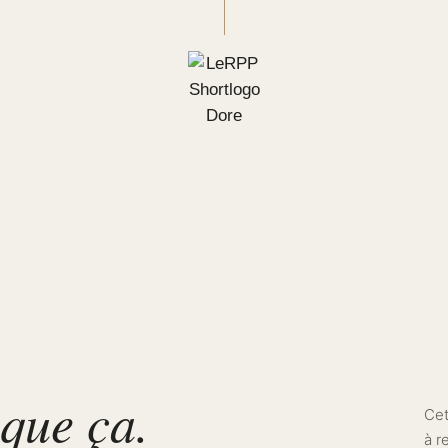
 que ça.
Cet
à r